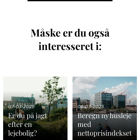
Måske er du også
interesseret i:
07-03-2025
06-03-2025
Er du på jagt
Beregn ny husleje
efter en
med
lejebolig?
nettoprisindekset