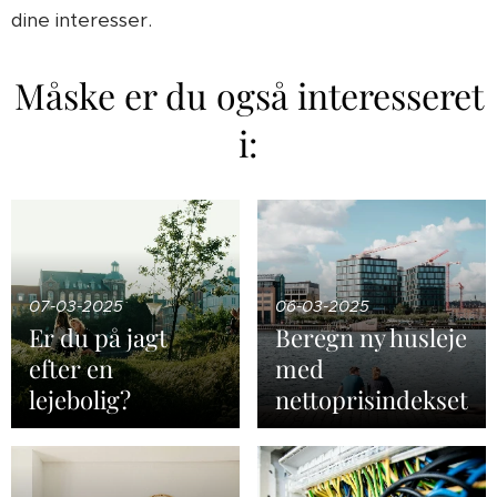
dine interesser.
Måske er du også interesseret
i:
07-03-2025
06-03-2025
Er du på jagt
Beregn ny husleje
efter en
med
lejebolig?
nettoprisindekset