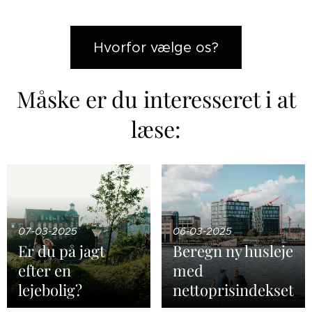
Hvorfor vælge os?
Måske er du interesseret i at
læse:
07-03-2025
06-03-2025
Er du på jagt
Beregn ny husleje
efter en
med
lejebolig?
nettoprisindekset